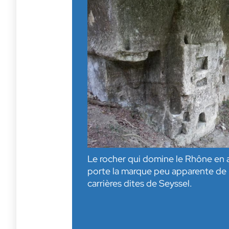
Le rocher qui domine le Rhône en a
porte la marque peu apparente de l
carrières dites de Seyssel.