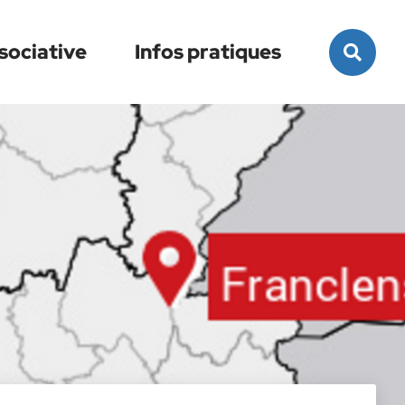
Rec
sociative
Infos pratiques
sur
le
site