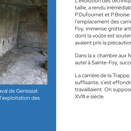
L’évolution des techniq
taille, a rendu irrémédia
P.Dufournet et P.Broise
l’emplacement des carrièr
Foy, immense grotte art
dont la voûte est soutenu
avaient pris la précautio
Dans la « chambre aux fé
autel à Sainte-Foy, succ
La carrière de la Trappe
suffisante, s’est effondr
travaillaient. On suppo
val de Genissiat
XVIII e siècle.
’exploitation des