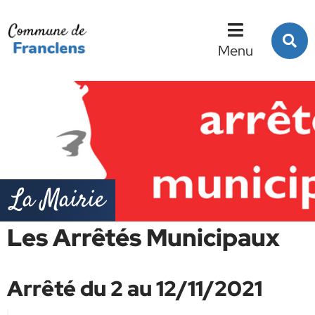
Menu
Contenu
Recherche
R
s
Menu
l
s
La Mairie
Les Arrêtés Municipaux
Arrêté du 2 au 12/11/2021