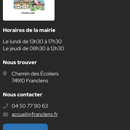
Horaires de la mairie
Le lundi de 13h30 à 17h30
Le jeudi de 08h30 à 12h30
Nous trouver
Chemin des Écoliers
74910 Franclens
Nous contacter
04 50 77 90 63
E-
accueil@franclens.fr
mail
: