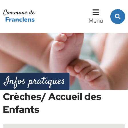
Menu
Contenu
Recherche
R
s
Menu
l
s
Infos pratiques
Crèches/ Accueil des
Enfants