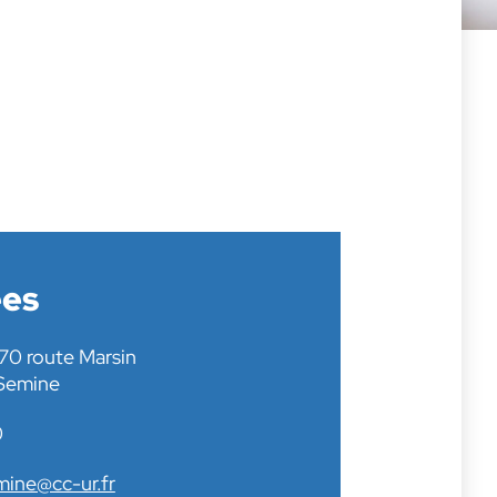
es
70 route Marsin
Semine
0
mine@cc-ur.fr