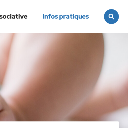
Rec
sociative
Infos pratiques
sur
le
site