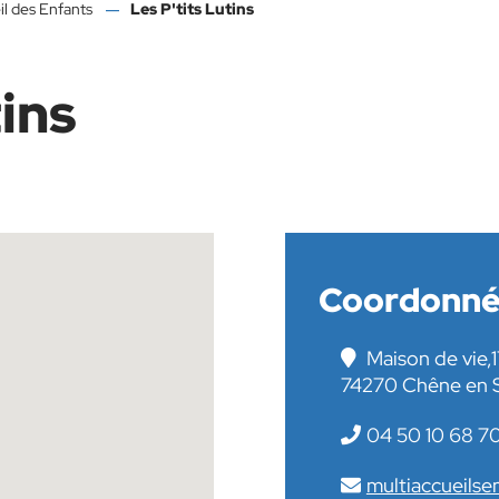
l des Enfants
Les P'tits Lutins
tins
Coordonné
Maison de vie,1
74270 Chêne en 
04 50 10 68 7
multiaccueilse