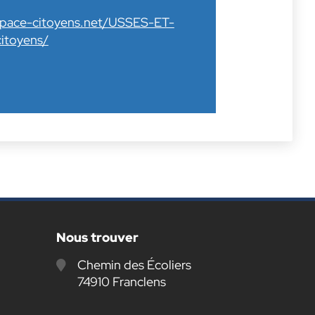
space-citoyens.net/USSES-ET-
itoyens/
Nous trouver
Chemin des Écoliers
74910 Franclens